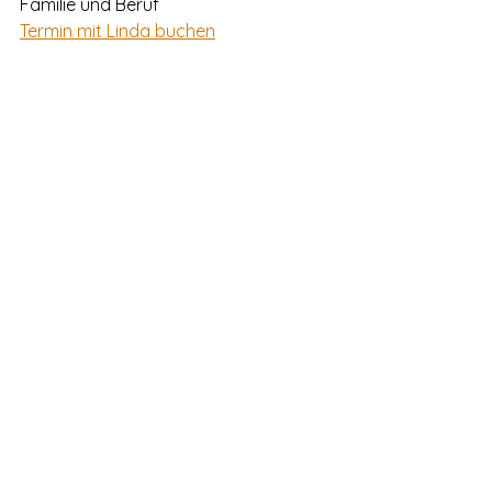
Familie und Beruf
Termin mit Linda buchen
#veränderung
#chance
#lifebalance
#selbstverwirklichung