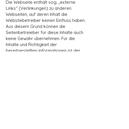
Die Webseite enthält sog. „externe
Links“ (Verlinkungen) zu anderen
Webseiten, auf deren Inhalt die
Websitebetreiber keinen Einfluss haben.
Aus diesem Grund können die
Seitenbetreieber für diese Inhalte auch
keine Gewähr übernehmen. Für die
Inhalte und Richtigkeit der
bereitgestellten Informationen ist der
jeweilige Anbieter der verlinkten
Webseite verantwortlich. Zum Zeitpunkt
der Verlinkung waren keine
Rechtsverstöße erkennbar. Bei
Bekanntwerden einer solchen
Rechtsverletzung wird der Link
umgehend entfernt.