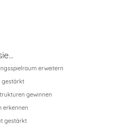
e...
ungsspielraum erweitern
n gestärkt
Strukturen gewinnen
en erkennen
t gestärkt