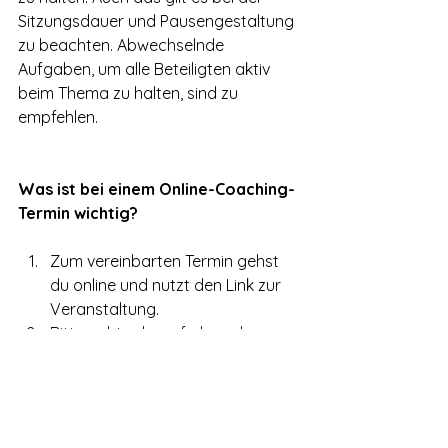
Sitzungsdauer und Pausengestaltung 
zu beachten. Abwechselnde 
Aufgaben, um alle Beteiligten aktiv 
beim Thema zu halten, sind zu 
empfehlen.
Was ist bei einem Online-Coaching-
Termin wichtig?
Zum vereinbarten Termin gehst 
du online und nutzt den Link zur 
Veranstaltung.
Bitte achte darauf, dass du so 
sitzt, dass dein Gesicht gut 
ausgeleuchtet ist (kein 
Gegenlicht), du möglichst 
ungestört bist und evtl. 